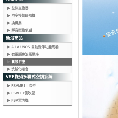
全熱交換器
浴室換氣暖風機
換氣扇
靜音型換氣扇
衛浴商品
A LA UNOS 自動洗淨功能馬桶
微電腦免治馬桶座
養護浴座
洗臉化妝台
VRF變頻多聯式空調系統
FSVME1上吹型
FSVLE1側吹型
FSV室內機