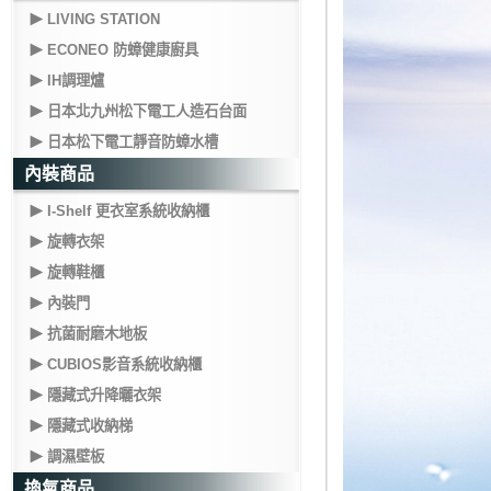
LIVING STATION
ECONEO 防蟑健康廚具
IH調理爐
日本北九州松下電工人造石台面
日本松下電工靜音防蟑水槽
內裝商品
I-Shelf 更衣室系統收納櫃
旋轉衣架
旋轉鞋櫃
內裝門
抗菌耐磨木地板
CUBIOS影音系統收納櫃
隱藏式升降曬衣架
隱藏式收納梯
調濕壁板
換氣商品