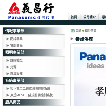
首頁
公司簡介
最
情報事業部
目錄
衛浴商品
養護浴座
配線器具
電路商品
照明事業部
護眼檯燈
光源
燈具設備
系統事業部
松下電工二線式照明控制系統
東芝MESL二線式照明控制系統
廚具商品