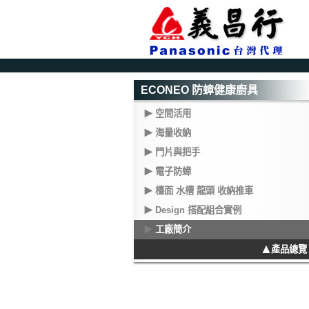
ECONEO 防蟑健康廚具
空間活用
海量收納
門片與把手
電子防蟑
檯面 水槽 龍頭 收納推車
Design 搭配組合實例
工廠簡介
產品總覽