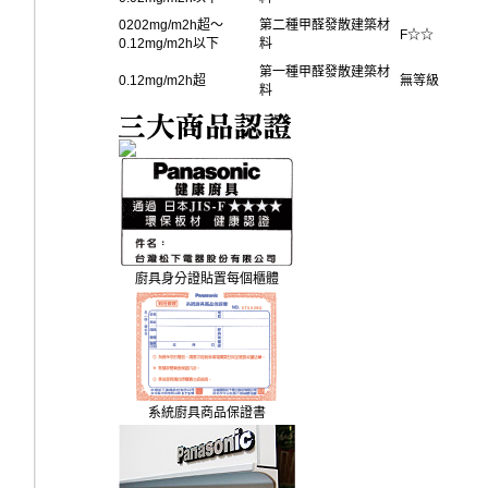
0202mg/m2h超〜
第二種甲醛發散建築材
F☆☆
0.12mg/m2h以下
料
第一種甲醛發散建築材
0.12mg/m2h超
無等級
料
廚具身分證貼置每個櫃體
系統廚具商品保證書