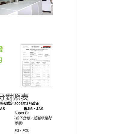
格&認定 2003年3月改正
AS
舊JIS‧JAS
Super E
0
(松下仕樣，超越綠建材
等級)
0
0
E
、FC