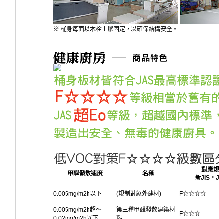
※ 桶身每面以木栓上膠固定，以確保結構安全。
對應規
甲醛發散速度
名稱
新JIS‧J
0.005mg/m2h以下
(規制對象外建材)
F☆☆☆☆
0.005mg/m2h超〜
第三種甲醛發散建築材
F☆☆☆
0.02mg/m2h以下
料