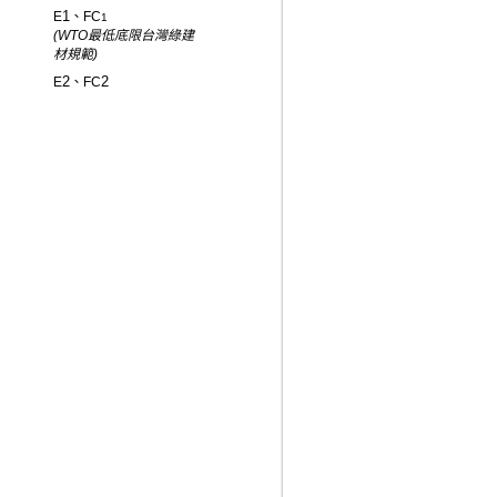
1
E
、FC
1
(WTO最低底限台灣綠建
材規範)
2
2
E
、FC